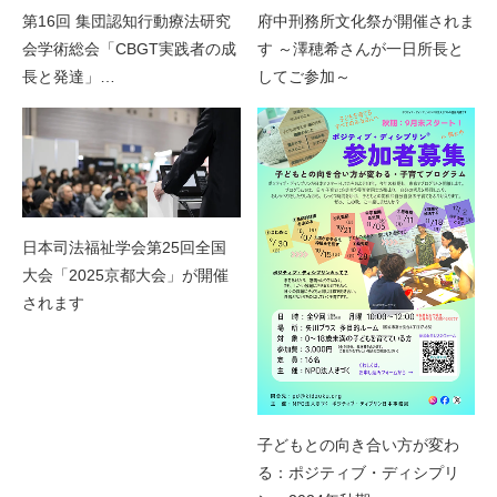
第16回 集団認知行動療法研究
府中刑務所文化祭が開催されま
会学術総会「CBGT実践者の成
す ～澤穂希さんが一日所長と
長と発達」…
してご参加～
日本司法福祉学会第25回全国
大会「2025京都大会」が開催
されます
子どもとの向き合い方が変わ
る：ポジティブ・ディシプリ