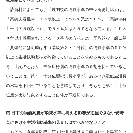
較対象とすべきではない
当該資料によっても、「展開後の消費水準の中位所得対比」は、
「高齢夫婦世帯（７５歳以上）で５６％又は５８％、「高齢単身
世帯（７５歳以上）」で５４％又は５５％となっている。１９８
４年以来採用されている「水準均衡方式」は、平均的な一般世帯
（具体的には近時は年収階級第３・五分位）の消費水準の６０％
以上で生活扶助基準が均衡していることを求めるものであるとこ
ろ、上記のとおり、中位所得層の消費水準の６割を切っていると
いうことは、第１・十分位層の消費水準が、あるべき最低生活費
の水準を下回っていることを意味しており、そもそも第１・十分
位層を比較対象とすること自体が不適切である。
⑶ 目下の物価高騰が消費水準に与える影響が把握できない現時
点における生活扶助基準の見直しはすべきでないこと
そもそも、今年夏以降に続く物価上昇は４０年ぶりの上昇率とい