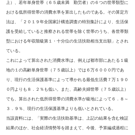
上）、若年単身世帯（６５歳未満 勤労者）の６つの世帯類型に
おける低所得世帯の消費水準を算出したものである。その算定方
法は、「２０１９年全国家計構造調査の特別集計により、生活保
護を受給していると推察される世帯を除く世帯のうち、各世帯類
型における年収階級第１・十分位の生活扶助相当支出額」とされ
ている。
これによって算出された消費水準は、例えば都市部にあたる１級
地の１の高齢単身世帯（７５歳以上）では６万６０００円であ
り、現行の生活保護基準によって導かれる最低生活費７万１９０
０円よりも８．２％も低い。また、高齢夫婦世帯（７５歳以上）
でも、算出された低所得世帯の消費水準が級地によって６．８～
３．９％、現行の生活保護基準よりも低いとされている。
当該資料には、「実際の生活扶助基準は、上記の結果を含む検証
結果のほか、社会経済情勢等を踏まえて、今後、予算編成過程に