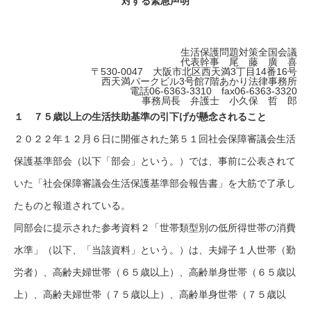
対する緊急声明
生活保護問題対策全国会議
代表幹事 尾 藤 廣 喜
〒530-0047 大阪市北区西天満3丁目14番16号
西天満パークビル3号館7階あかり法律事務所
電話06‐6363-3310 fax06‐6363-3320
事務局長 弁護士 小久保 哲 郎
１ ７５歳以上の生活扶助基準の引下げが懸念されること
２０２２年１２月６日に開催された第５１回社会保障審議会生活
保護基準部会（以下「部会」という。）では、事前に公表されて
いた「社会保障審議会生活保護基準部会報告書」を大筋で了承し
たものと報道されている。
同部会に提示された参考資料２「世帯類型別の低所得世帯の消費
水準」（以下、「当該資料」という。）は、夫婦子１人世帯（勤
労者）、高齢夫婦世帯（６５歳以上）、高齢単身世帯（６５歳以
上）、高齢夫婦世帯（７５歳以上）、高齢単身世帯（７５歳以