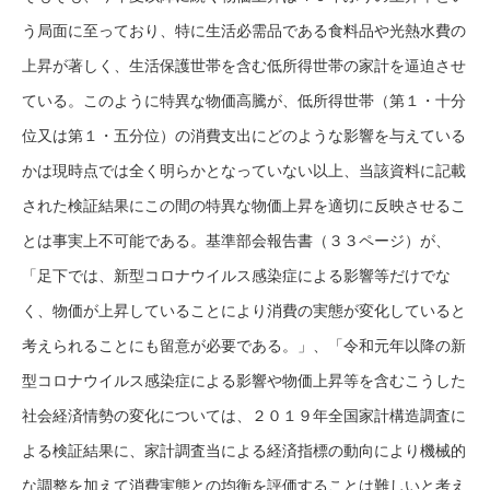
う局面に至っており、特に生活必需品である食料品や光熱水費の
上昇が著しく、生活保護世帯を含む低所得世帯の家計を逼迫させ
ている。このように特異な物価高騰が、低所得世帯（第１・十分
位又は第１・五分位）の消費支出にどのような影響を与えている
かは現時点では全く明らかとなっていない以上、当該資料に記載
された検証結果にこの間の特異な物価上昇を適切に反映させるこ
とは事実上不可能である。基準部会報告書（３３ページ）が、
「足下では、新型コロナウイルス感染症による影響等だけでな
く、物価が上昇していることにより消費の実態が変化していると
考えられることにも留意が必要である。」、「令和元年以降の新
型コロナウイルス感染症による影響や物価上昇等を含むこうした
社会経済情勢の変化については、２０１９年全国家計構造調査に
よる検証結果に、家計調査当による経済指標の動向により機械的
な調整を加えて消費実態との均衡を評価することは難しいと考え