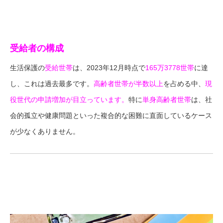
受給者の構成
生活保護の
受給世帯
は、2023年12月時点で
165万3778世帯
に達
し、これは過去最多です。
高齢者世帯が半数以上
を占める中、
現
役世代の申請増加が目立っています。
特に
単身高齢者世帯
は、社
会的孤立や健康問題といった複合的な困難に直面しているケース
が少なくありません。