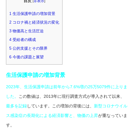
目次
[
非表示
]
1 生活保護申請の増加背景
2 コロナ禍と経済状況の変化
3 物価高と生活圧迫
4 受給者の構成
5 公的支援とその限界
6 今後の課題と展望
生活保護申請の増加背景
2023年、生活保護申請は前年から7.6%増の25万5079件に上りま
した。
この数値は、2013年に現行調査方式が導入されて以来、
最多を記録
しています。この増加の背後には、
新型コロナウイル
ス感染症の長期化による経済影響と、物価の上昇
が重なっていま
す。