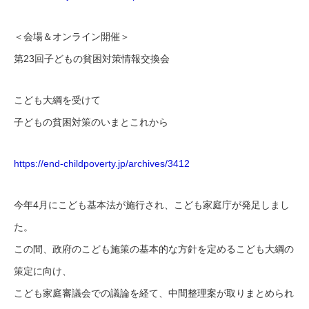
＜会場＆オンライン開催＞
第23回子どもの貧困対策情報交換会
こども大綱を受けて
子どもの貧困対策のいまとこれから
https://end-childpoverty.jp/ar
chives/3412
今年4月にこども基本法が施行され、こども家庭庁が発足しまし
た
。
この間、政府のこども施策の基本的な方針を定めるこども大綱の
策
定に向け、
こども家庭審議会での議論を経て、中間整理案が取りまとめられ